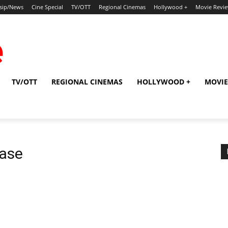
sip/News
Cine Special
TV/OTT
Regional Cinemas
Hollywood +
Movie Revi
TV/OTT
REGIONAL CINEMAS
HOLLYWOOD +
MOVIE
ase