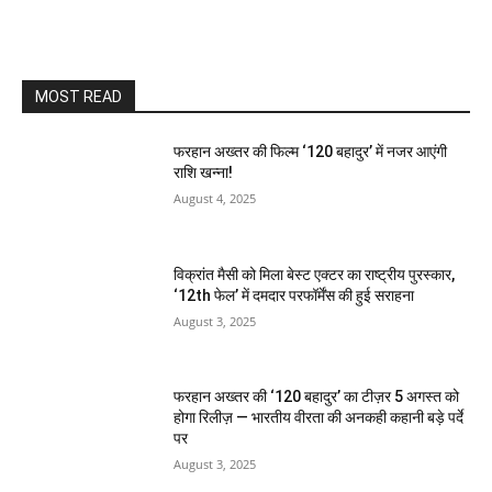
MOST READ
फरहान अख्तर की फिल्म ‘120 बहादुर’ में नजर आएंगी
राशि खन्ना!
August 4, 2025
विक्रांत मैसी को मिला बेस्ट एक्टर का राष्ट्रीय पुरस्कार,
‘12th फेल’ में दमदार परफॉर्मेंस की हुई सराहना
August 3, 2025
फरहान अख्तर की ‘120 बहादुर’ का टीज़र 5 अगस्त को
होगा रिलीज़ — भारतीय वीरता की अनकही कहानी बड़े पर्दे
पर
August 3, 2025