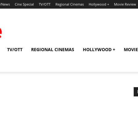
p/News
Cine Special
TV/OTT
Regional Cinemas
Hollywood +
Movie Review
TV/OTT
REGIONAL CINEMAS
HOLLYWOOD +
MOVIE