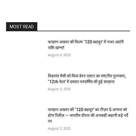
MOST READ
फरहान अख्तर की फिल्म ‘120 बहादुर’ में नजर आएंगी
राशि खन्ना!
August 4, 2025
विक्रांत मैसी को मिला बेस्ट एक्टर का राष्ट्रीय पुरस्कार,
‘12th फेल’ में दमदार परफॉर्मेंस की हुई सराहना
August 3, 2025
फरहान अख्तर की ‘120 बहादुर’ का टीज़र 5 अगस्त को
होगा रिलीज़ — भारतीय वीरता की अनकही कहानी बड़े पर्दे
पर
August 3, 2025