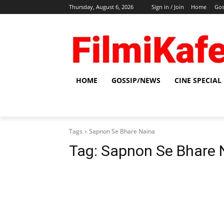
Thursday, August 6, 2026
Sign in / Join
Home
Gos
HOME
GOSSIP/NEWS
CINE SPECIAL
Tags
Sapnon Se Bhare Naina
Tag:
Sapnon Se Bhare 