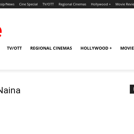
sip/News
Cine Special
TV/OTT
Regional Cinemas
Hollywood +
Movie Revi
TV/OTT
REGIONAL CINEMAS
HOLLYWOOD +
MOVIE
Naina