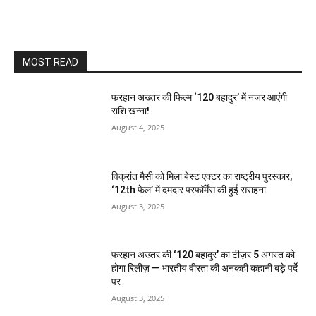
MOST READ
फरहान अख्तर की फिल्म ‘120 बहादुर’ में नजर आएंगी
राशि खन्ना!
August 4, 2025
विक्रांत मैसी को मिला बेस्ट एक्टर का राष्ट्रीय पुरस्कार,
‘12th फेल’ में दमदार परफॉर्मेंस की हुई सराहना
August 3, 2025
फरहान अख्तर की ‘120 बहादुर’ का टीज़र 5 अगस्त को
होगा रिलीज़ — भारतीय वीरता की अनकही कहानी बड़े पर्दे
पर
August 3, 2025