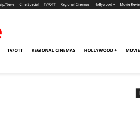
sip/News
Cine Special
TV/OTT
Regional Cinemas
Hollywood +
Movie Revi
TV/OTT
REGIONAL CINEMAS
HOLLYWOOD +
MOVIE