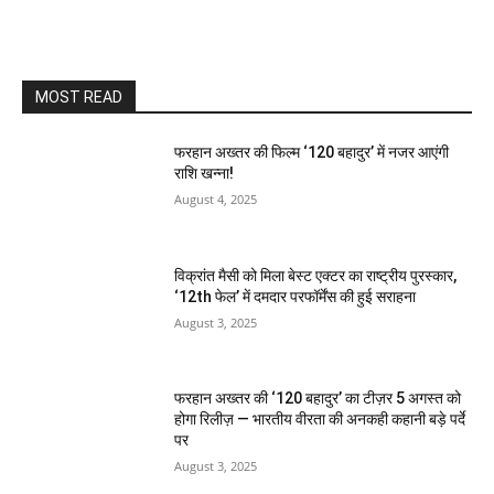
MOST READ
फरहान अख्तर की फिल्म ‘120 बहादुर’ में नजर आएंगी
राशि खन्ना!
August 4, 2025
विक्रांत मैसी को मिला बेस्ट एक्टर का राष्ट्रीय पुरस्कार,
‘12th फेल’ में दमदार परफॉर्मेंस की हुई सराहना
August 3, 2025
फरहान अख्तर की ‘120 बहादुर’ का टीज़र 5 अगस्त को
होगा रिलीज़ — भारतीय वीरता की अनकही कहानी बड़े पर्दे
पर
August 3, 2025