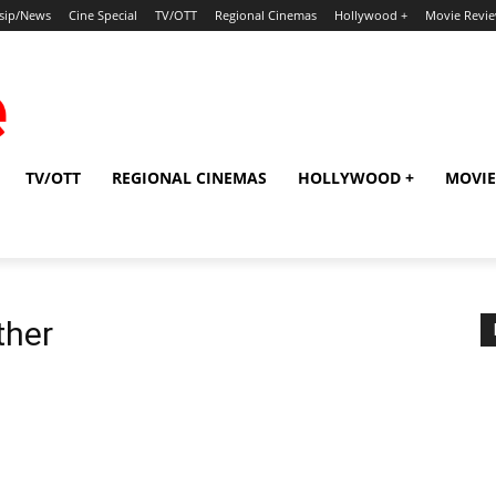
sip/News
Cine Special
TV/OTT
Regional Cinemas
Hollywood +
Movie Revi
TV/OTT
REGIONAL CINEMAS
HOLLYWOOD +
MOVIE
ther