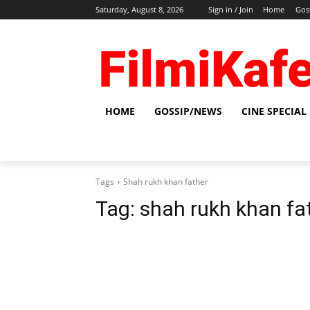
Saturday, August 8, 2026
Sign in / Join
Home
Gos
HOME
GOSSIP/NEWS
CINE SPECIAL
Tags
Shah rukh khan father
Tag:
shah rukh khan fa