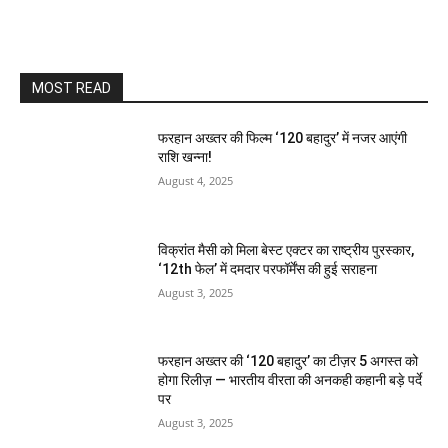
MOST READ
फरहान अख्तर की फिल्म ‘120 बहादुर’ में नजर आएंगी
राशि खन्ना!
August 4, 2025
विक्रांत मैसी को मिला बेस्ट एक्टर का राष्ट्रीय पुरस्कार,
‘12th फेल’ में दमदार परफॉर्मेंस की हुई सराहना
August 3, 2025
फरहान अख्तर की ‘120 बहादुर’ का टीज़र 5 अगस्त को
होगा रिलीज़ — भारतीय वीरता की अनकही कहानी बड़े पर्दे
पर
August 3, 2025