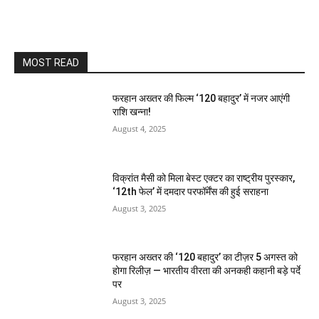
MOST READ
फरहान अख्तर की फिल्म ‘120 बहादुर’ में नजर आएंगी
राशि खन्ना!
August 4, 2025
विक्रांत मैसी को मिला बेस्ट एक्टर का राष्ट्रीय पुरस्कार,
‘12th फेल’ में दमदार परफॉर्मेंस की हुई सराहना
August 3, 2025
फरहान अख्तर की ‘120 बहादुर’ का टीज़र 5 अगस्त को
होगा रिलीज़ — भारतीय वीरता की अनकही कहानी बड़े पर्दे
पर
August 3, 2025