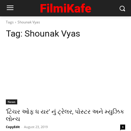
Tags
Shounak Vyas
Tag:
Shounak Vyas
News
‘ટિચર ઓફ ધ યર’ નું ટ્રેલર, પોસ્ટર અને મ્યુઝિક
લોન્ચ
CopyEdit
-
August 23, 2019
0