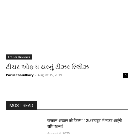
Trailer Reviews
ટીચર ઓફ ધ યરનું ટીઝર રિલીઝ
Parul Chaudhary
-
August 15, 2019
0
MOST READ
फरहान अख्तर की फिल्म ‘120 बहादुर’ में नजर आएंगी
राशि खन्ना!
August 4, 2025