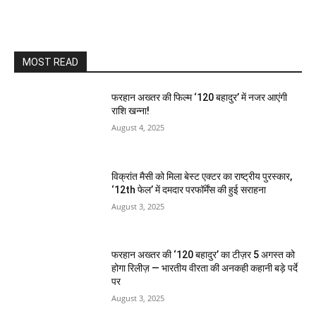
MOST READ
फरहान अख्तर की फिल्म ‘120 बहादुर’ में नजर आएंगी
राशि खन्ना!
August 4, 2025
विक्रांत मैसी को मिला बेस्ट एक्टर का राष्ट्रीय पुरस्कार,
‘12th फेल’ में दमदार परफॉर्मेंस की हुई सराहना
August 3, 2025
फरहान अख्तर की ‘120 बहादुर’ का टीज़र 5 अगस्त को
होगा रिलीज़ — भारतीय वीरता की अनकही कहानी बड़े पर्दे
पर
August 3, 2025