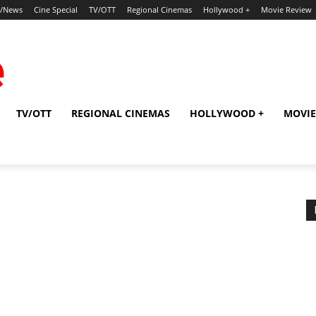
p/News
Cine Special
TV/OTT
Regional Cinemas
Hollywood +
Movie Review
TV/OTT
REGIONAL CINEMAS
HOLLYWOOD +
MOVIE