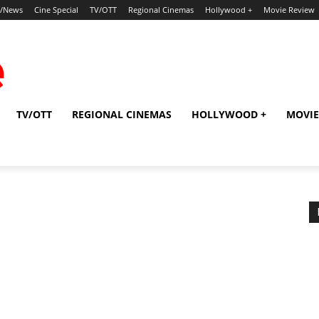
p/News
Cine Special
TV/OTT
Regional Cinemas
Hollywood +
Movie Review
TV/OTT
REGIONAL CINEMAS
HOLLYWOOD +
MOVIE