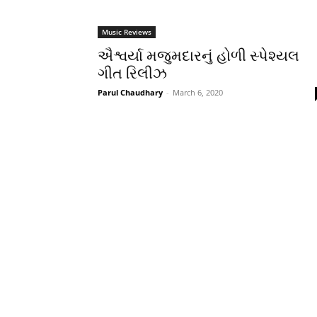
Music Reviews
ઐશ્વર્યા મજુમદારનું હોળી સ્પેશ્યલ
ગીત રિલીઝ
Parul Chaudhary
-
March 6, 2020