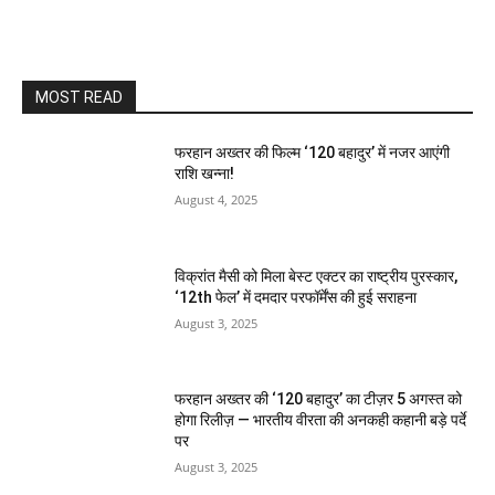
MOST READ
फरहान अख्तर की फिल्म ‘120 बहादुर’ में नजर आएंगी
राशि खन्ना!
August 4, 2025
विक्रांत मैसी को मिला बेस्ट एक्टर का राष्ट्रीय पुरस्कार,
‘12th फेल’ में दमदार परफॉर्मेंस की हुई सराहना
August 3, 2025
फरहान अख्तर की ‘120 बहादुर’ का टीज़र 5 अगस्त को
होगा रिलीज़ — भारतीय वीरता की अनकही कहानी बड़े पर्दे
पर
August 3, 2025