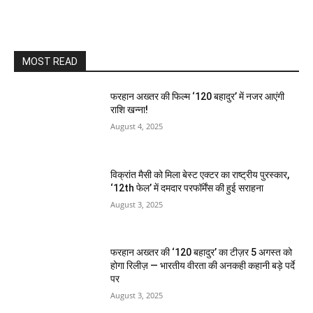
MOST READ
फरहान अख्तर की फिल्म ‘120 बहादुर’ में नजर आएंगी
राशि खन्ना!
August 4, 2025
विक्रांत मैसी को मिला बेस्ट एक्टर का राष्ट्रीय पुरस्कार,
‘12th फेल’ में दमदार परफॉर्मेंस की हुई सराहना
August 3, 2025
फरहान अख्तर की ‘120 बहादुर’ का टीज़र 5 अगस्त को
होगा रिलीज़ — भारतीय वीरता की अनकही कहानी बड़े पर्दे
पर
August 3, 2025