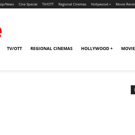
sip/News
Cine Special
TV/OTT
Regional Cinemas
Hollywood +
Movie Revi
TV/OTT
REGIONAL CINEMAS
HOLLYWOOD +
MOVIE