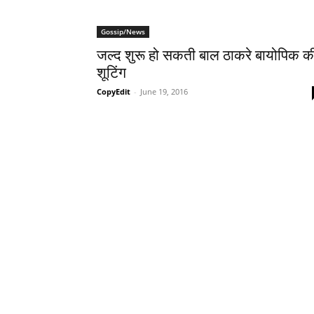
Gossip/News
जल्‍द शुरू हो सकती बाल ठाकरे बायोपिक क
शूटिंग
CopyEdit
-
June 19, 2016