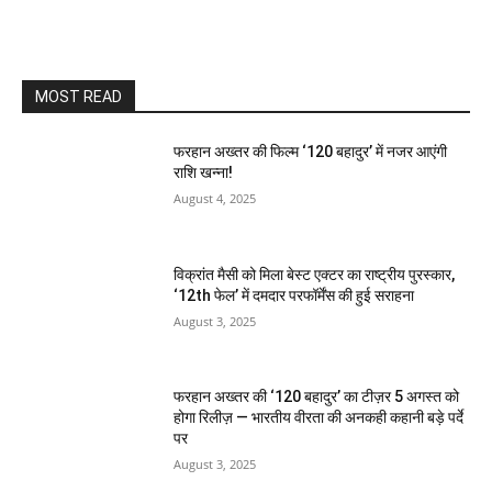
MOST READ
फरहान अख्तर की फिल्म ‘120 बहादुर’ में नजर आएंगी
राशि खन्ना!
August 4, 2025
विक्रांत मैसी को मिला बेस्ट एक्टर का राष्ट्रीय पुरस्कार,
‘12th फेल’ में दमदार परफॉर्मेंस की हुई सराहना
August 3, 2025
फरहान अख्तर की ‘120 बहादुर’ का टीज़र 5 अगस्त को
होगा रिलीज़ — भारतीय वीरता की अनकही कहानी बड़े पर्दे
पर
August 3, 2025