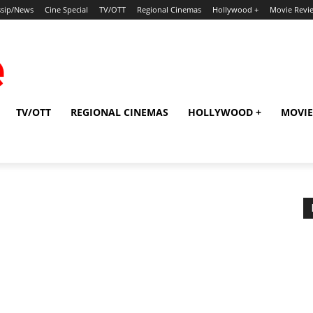
sip/News
Cine Special
TV/OTT
Regional Cinemas
Hollywood +
Movie Revi
TV/OTT
REGIONAL CINEMAS
HOLLYWOOD +
MOVIE