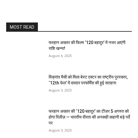
MOST READ
फरहान अख्तर की फिल्म ‘120 बहादुर’ में नजर आएंगी
राशि खन्ना!
August 4, 2025
विक्रांत मैसी को मिला बेस्ट एक्टर का राष्ट्रीय पुरस्कार,
‘12th फेल’ में दमदार परफॉर्मेंस की हुई सराहना
August 3, 2025
फरहान अख्तर की ‘120 बहादुर’ का टीज़र 5 अगस्त को
होगा रिलीज़ — भारतीय वीरता की अनकही कहानी बड़े पर्दे
पर
August 3, 2025