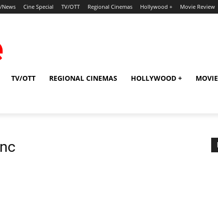
p/News
Cine Special
TV/OTT
Regional Cinemas
Hollywood +
Movie Review
TV/OTT
REGIONAL CINEMAS
HOLLYWOOD +
MOVIE
Inc