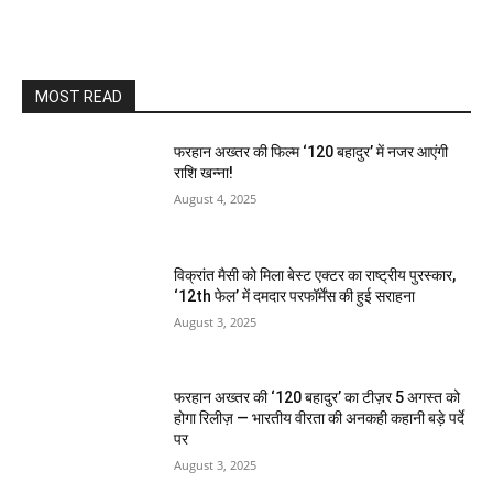
MOST READ
फरहान अख्तर की फिल्म ‘120 बहादुर’ में नजर आएंगी
राशि खन्ना!
August 4, 2025
विक्रांत मैसी को मिला बेस्ट एक्टर का राष्ट्रीय पुरस्कार,
‘12th फेल’ में दमदार परफॉर्मेंस की हुई सराहना
August 3, 2025
फरहान अख्तर की ‘120 बहादुर’ का टीज़र 5 अगस्त को
होगा रिलीज़ — भारतीय वीरता की अनकही कहानी बड़े पर्दे
पर
August 3, 2025