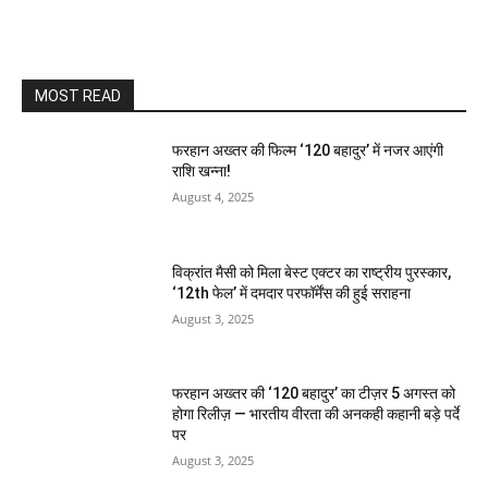
MOST READ
फरहान अख्तर की फिल्म ‘120 बहादुर’ में नजर आएंगी
राशि खन्ना!
August 4, 2025
विक्रांत मैसी को मिला बेस्ट एक्टर का राष्ट्रीय पुरस्कार,
‘12th फेल’ में दमदार परफॉर्मेंस की हुई सराहना
August 3, 2025
फरहान अख्तर की ‘120 बहादुर’ का टीज़र 5 अगस्त को
होगा रिलीज़ — भारतीय वीरता की अनकही कहानी बड़े पर्दे
पर
August 3, 2025