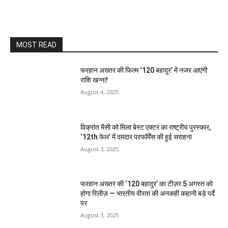
MOST READ
फरहान अख्तर की फिल्म ‘120 बहादुर’ में नजर आएंगी
राशि खन्ना!
August 4, 2025
विक्रांत मैसी को मिला बेस्ट एक्टर का राष्ट्रीय पुरस्कार,
‘12th फेल’ में दमदार परफॉर्मेंस की हुई सराहना
August 3, 2025
फरहान अख्तर की ‘120 बहादुर’ का टीज़र 5 अगस्त को
होगा रिलीज़ — भारतीय वीरता की अनकही कहानी बड़े पर्दे
पर
August 3, 2025