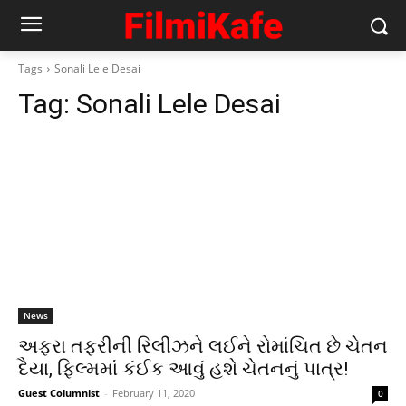
Tags
Sonali Lele Desai
Tag:
Sonali Lele Desai
News
અફરા તફરીની રિલીઝને લઈને રોમાંચિત છે ચેતન
દૈયા, ફિલ્મમાં કંઈક આવું હશે ચેતનનું પાત્ર!
Guest Columnist
-
February 11, 2020
0