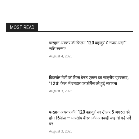
MOST READ
फरहान अख्तर की फिल्म ‘120 बहादुर’ में नजर आएंगी
राशि खन्ना!
August 4, 2025
विक्रांत मैसी को मिला बेस्ट एक्टर का राष्ट्रीय पुरस्कार,
‘12th फेल’ में दमदार परफॉर्मेंस की हुई सराहना
August 3, 2025
फरहान अख्तर की ‘120 बहादुर’ का टीज़र 5 अगस्त को
होगा रिलीज़ — भारतीय वीरता की अनकही कहानी बड़े पर्दे
पर
August 3, 2025