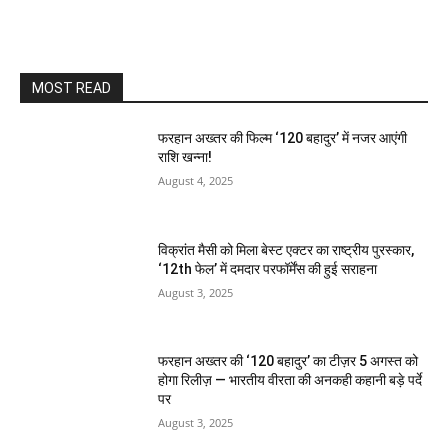
MOST READ
फरहान अख्तर की फिल्म ‘120 बहादुर’ में नजर आएंगी
राशि खन्ना!
August 4, 2025
विक्रांत मैसी को मिला बेस्ट एक्टर का राष्ट्रीय पुरस्कार,
‘12th फेल’ में दमदार परफॉर्मेंस की हुई सराहना
August 3, 2025
फरहान अख्तर की ‘120 बहादुर’ का टीज़र 5 अगस्त को
होगा रिलीज़ — भारतीय वीरता की अनकही कहानी बड़े पर्दे
पर
August 3, 2025