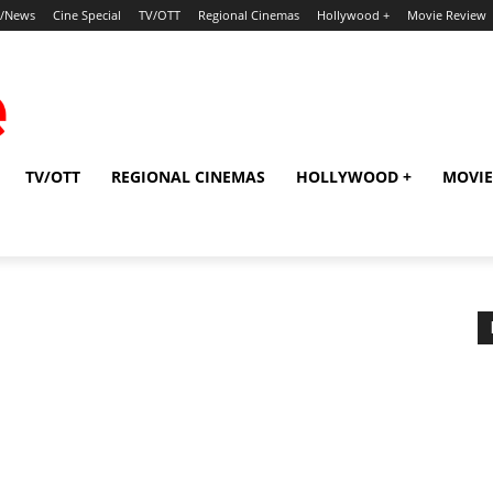
p/News
Cine Special
TV/OTT
Regional Cinemas
Hollywood +
Movie Review
TV/OTT
REGIONAL CINEMAS
HOLLYWOOD +
MOVIE