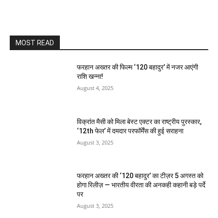
MOST READ
फरहान अख्तर की फिल्म ‘120 बहादुर’ में नजर आएंगी
राशि खन्ना!
August 4, 2025
विक्रांत मैसी को मिला बेस्ट एक्टर का राष्ट्रीय पुरस्कार,
‘12th फेल’ में दमदार परफॉर्मेंस की हुई सराहना
August 3, 2025
फरहान अख्तर की ‘120 बहादुर’ का टीज़र 5 अगस्त को
होगा रिलीज़ — भारतीय वीरता की अनकही कहानी बड़े पर्दे
पर
August 3, 2025