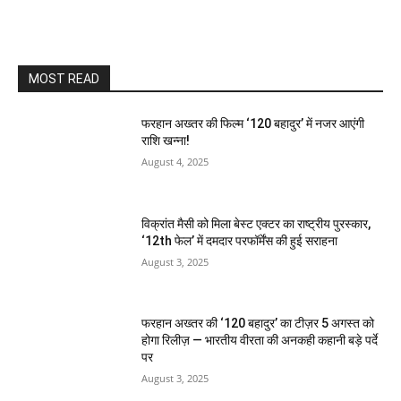
MOST READ
फरहान अख्तर की फिल्म ‘120 बहादुर’ में नजर आएंगी
राशि खन्ना!
August 4, 2025
विक्रांत मैसी को मिला बेस्ट एक्टर का राष्ट्रीय पुरस्कार,
‘12th फेल’ में दमदार परफॉर्मेंस की हुई सराहना
August 3, 2025
फरहान अख्तर की ‘120 बहादुर’ का टीज़र 5 अगस्त को
होगा रिलीज़ — भारतीय वीरता की अनकही कहानी बड़े पर्दे
पर
August 3, 2025