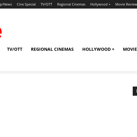
ip/News
Cine Special
TV/OTT
Regional Cinemas
Hollywood +
Movie Revie
TV/OTT
REGIONAL CINEMAS
HOLLYWOOD +
MOVIE