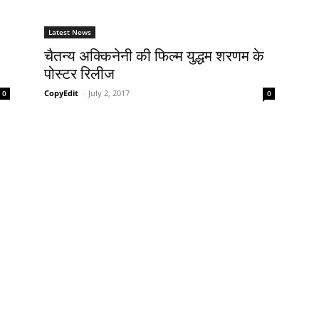
Latest News
चैतन्‍य अक्‍किनेनी की फिल्‍म युद्धम शरणम के
पोस्‍टर रिलीज
CopyEdit
-
July 2, 2017
0
0