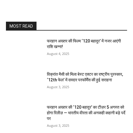
MOST READ
फरहान अख्तर की फिल्म ‘120 बहादुर’ में नजर आएंगी
राशि खन्ना!
August 4, 2025
विक्रांत मैसी को मिला बेस्ट एक्टर का राष्ट्रीय पुरस्कार,
‘12th फेल’ में दमदार परफॉर्मेंस की हुई सराहना
August 3, 2025
फरहान अख्तर की ‘120 बहादुर’ का टीज़र 5 अगस्त को
होगा रिलीज़ — भारतीय वीरता की अनकही कहानी बड़े पर्दे
पर
August 3, 2025