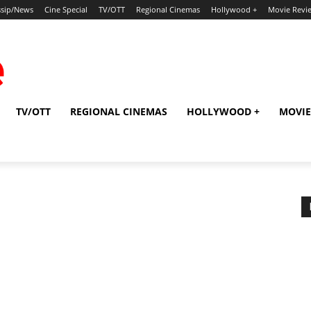
sip/News
Cine Special
TV/OTT
Regional Cinemas
Hollywood +
Movie Revi
TV/OTT
REGIONAL CINEMAS
HOLLYWOOD +
MOVIE