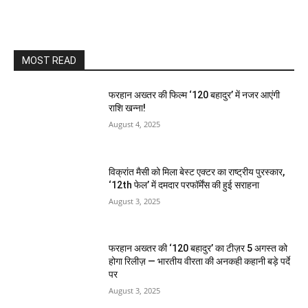
MOST READ
फरहान अख्तर की फिल्म ‘120 बहादुर’ में नजर आएंगी
राशि खन्ना!
August 4, 2025
विक्रांत मैसी को मिला बेस्ट एक्टर का राष्ट्रीय पुरस्कार,
‘12th फेल’ में दमदार परफॉर्मेंस की हुई सराहना
August 3, 2025
फरहान अख्तर की ‘120 बहादुर’ का टीज़र 5 अगस्त को
होगा रिलीज़ — भारतीय वीरता की अनकही कहानी बड़े पर्दे
पर
August 3, 2025