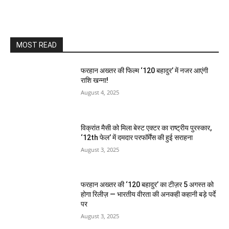
MOST READ
फरहान अख्तर की फिल्म ‘120 बहादुर’ में नजर आएंगी
राशि खन्ना!
August 4, 2025
विक्रांत मैसी को मिला बेस्ट एक्टर का राष्ट्रीय पुरस्कार,
‘12th फेल’ में दमदार परफॉर्मेंस की हुई सराहना
August 3, 2025
फरहान अख्तर की ‘120 बहादुर’ का टीज़र 5 अगस्त को
होगा रिलीज़ — भारतीय वीरता की अनकही कहानी बड़े पर्दे
पर
August 3, 2025