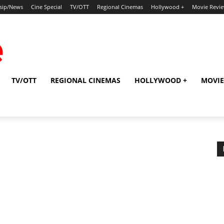
sip/News
Cine Special
TV/OTT
Regional Cinemas
Hollywood +
Movie Revi
TV/OTT
REGIONAL CINEMAS
HOLLYWOOD +
MOVIE