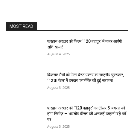
MOST READ
फरहान अख्तर की फिल्म ‘120 बहादुर’ में नजर आएंगी
राशि खन्ना!
August 4, 2025
विक्रांत मैसी को मिला बेस्ट एक्टर का राष्ट्रीय पुरस्कार,
‘12th फेल’ में दमदार परफॉर्मेंस की हुई सराहना
August 3, 2025
फरहान अख्तर की ‘120 बहादुर’ का टीज़र 5 अगस्त को
होगा रिलीज़ — भारतीय वीरता की अनकही कहानी बड़े पर्दे
पर
August 3, 2025