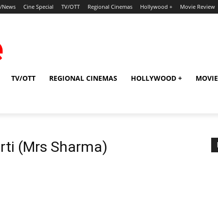
p/News
Cine Special
TV/OTT
Regional Cinemas
Hollywood +
Movie Review
TV/OTT
REGIONAL CINEMAS
HOLLYWOOD +
MOVIE
ti (Mrs Sharma)