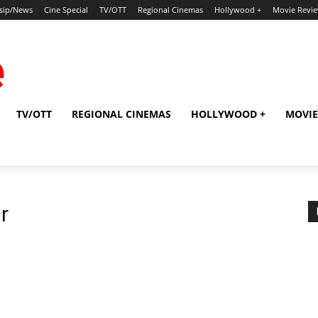
sip/News
Cine Special
TV/OTT
Regional Cinemas
Hollywood +
Movie Revi
TV/OTT
REGIONAL CINEMAS
HOLLYWOOD +
MOVIE
r