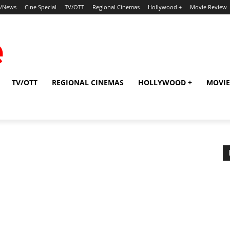
p/News
Cine Special
TV/OTT
Regional Cinemas
Hollywood +
Movie Review
TV/OTT
REGIONAL CINEMAS
HOLLYWOOD +
MOVIE