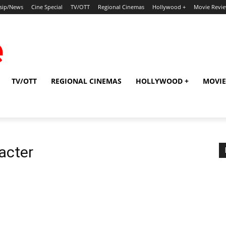
sip/News
Cine Special
TV/OTT
Regional Cinemas
Hollywood +
Movie Revi
TV/OTT
REGIONAL CINEMAS
HOLLYWOOD +
MOVIE
acter