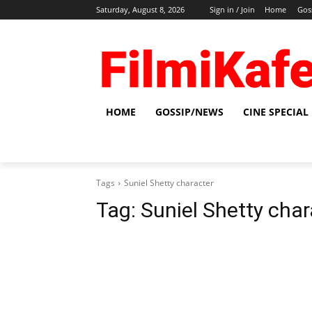
Saturday, August 8, 2026
Sign in / Join
Home
Gos
HOME
GOSSIP/NEWS
CINE SPECIAL
Tags
Suniel Shetty character
Tag:
Suniel Shetty char