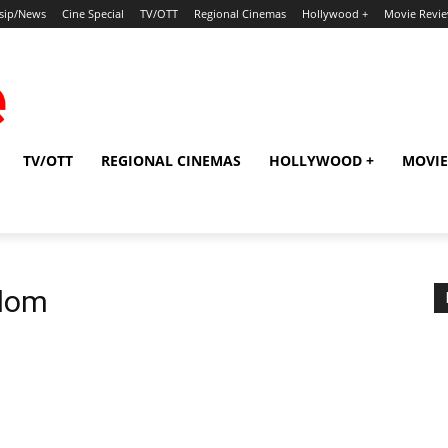
sip/News
Cine Special
TV/OTT
Regional Cinemas
Hollywood +
Movie Revi
TV/OTT
REGIONAL CINEMAS
HOLLYWOOD +
MOVIE
dom