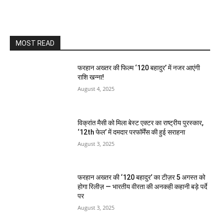
MOST READ
फरहान अख्तर की फिल्म ‘120 बहादुर’ में नजर आएंगी
राशि खन्ना!
August 4, 2025
विक्रांत मैसी को मिला बेस्ट एक्टर का राष्ट्रीय पुरस्कार,
‘12th फेल’ में दमदार परफॉर्मेंस की हुई सराहना
August 3, 2025
फरहान अख्तर की ‘120 बहादुर’ का टीज़र 5 अगस्त को
होगा रिलीज़ — भारतीय वीरता की अनकही कहानी बड़े पर्दे
पर
August 3, 2025