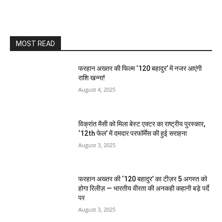
MOST READ
फरहान अख्तर की फिल्म ‘120 बहादुर’ में नजर आएंगी
राशि खन्ना!
August 4, 2025
विक्रांत मैसी को मिला बेस्ट एक्टर का राष्ट्रीय पुरस्कार,
‘12th फेल’ में दमदार परफॉर्मेंस की हुई सराहना
August 3, 2025
फरहान अख्तर की ‘120 बहादुर’ का टीज़र 5 अगस्त को
होगा रिलीज़ — भारतीय वीरता की अनकही कहानी बड़े पर्दे
पर
August 3, 2025