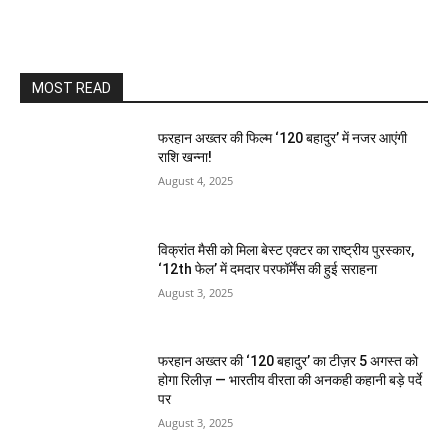
MOST READ
फरहान अख्तर की फिल्म ‘120 बहादुर’ में नजर आएंगी
राशि खन्ना!
August 4, 2025
विक्रांत मैसी को मिला बेस्ट एक्टर का राष्ट्रीय पुरस्कार,
‘12th फेल’ में दमदार परफॉर्मेंस की हुई सराहना
August 3, 2025
फरहान अख्तर की ‘120 बहादुर’ का टीज़र 5 अगस्त को
होगा रिलीज़ — भारतीय वीरता की अनकही कहानी बड़े पर्दे
पर
August 3, 2025