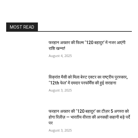
MOST READ
फरहान अख्तर की फिल्म ‘120 बहादुर’ में नजर आएंगी
राशि खन्ना!
August 4, 2025
विक्रांत मैसी को मिला बेस्ट एक्टर का राष्ट्रीय पुरस्कार,
‘12th फेल’ में दमदार परफॉर्मेंस की हुई सराहना
August 3, 2025
फरहान अख्तर की ‘120 बहादुर’ का टीज़र 5 अगस्त को
होगा रिलीज़ — भारतीय वीरता की अनकही कहानी बड़े पर्दे
पर
August 3, 2025