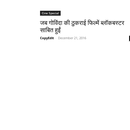
Cine Special
जब गोविंदा की ठुकराई फिल्‍में ब्‍लॉकबस्‍टर
साबित हुईं
CopyEdit
-
December 21, 2016