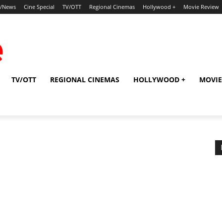
p/News
Cine Special
TV/OTT
Regional Cinemas
Hollywood +
Movie Review
TV/OTT
REGIONAL CINEMAS
HOLLYWOOD +
MOVIE