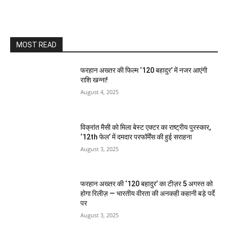
MOST READ
फरहान अख्तर की फिल्म ‘120 बहादुर’ में नजर आएंगी
राशि खन्ना!
August 4, 2025
विक्रांत मैसी को मिला बेस्ट एक्टर का राष्ट्रीय पुरस्कार,
‘12th फेल’ में दमदार परफॉर्मेंस की हुई सराहना
August 3, 2025
फरहान अख्तर की ‘120 बहादुर’ का टीज़र 5 अगस्त को
होगा रिलीज़ — भारतीय वीरता की अनकही कहानी बड़े पर्दे
पर
August 3, 2025