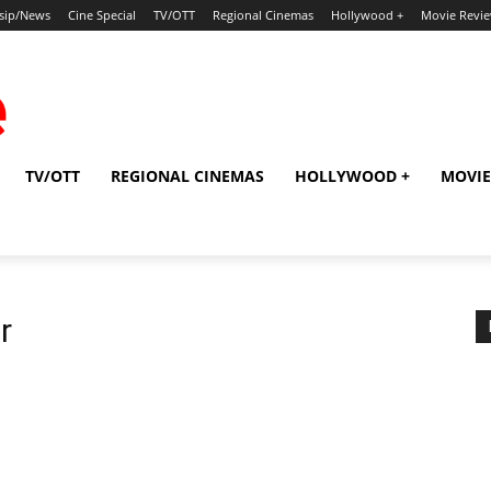
sip/News
Cine Special
TV/OTT
Regional Cinemas
Hollywood +
Movie Revi
TV/OTT
REGIONAL CINEMAS
HOLLYWOOD +
MOVIE
r