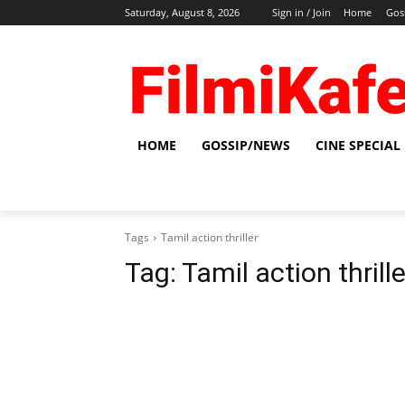
Saturday, August 8, 2026
Sign in / Join
Home
Gos
HOME
GOSSIP/NEWS
CINE SPECIAL
Tags
Tamil action thriller
Tag:
Tamil action thrille