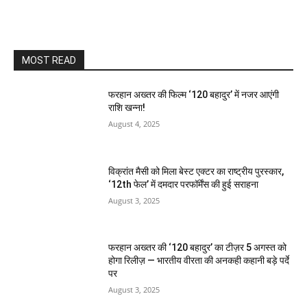
MOST READ
फरहान अख्तर की फिल्म ‘120 बहादुर’ में नजर आएंगी
राशि खन्ना!
August 4, 2025
विक्रांत मैसी को मिला बेस्ट एक्टर का राष्ट्रीय पुरस्कार,
‘12th फेल’ में दमदार परफॉर्मेंस की हुई सराहना
August 3, 2025
फरहान अख्तर की ‘120 बहादुर’ का टीज़र 5 अगस्त को
होगा रिलीज़ — भारतीय वीरता की अनकही कहानी बड़े पर्दे
पर
August 3, 2025